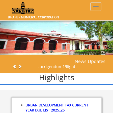
Toggle
navigatio
BIKANER MUNICIPAL CORPORATION
Previous
Nex
News Updates
Previous
Next
corrigendum19light
Highlights
URBAN DEVELOPMENT TAX CURRENT
YEAR DUE LIST 2025_26